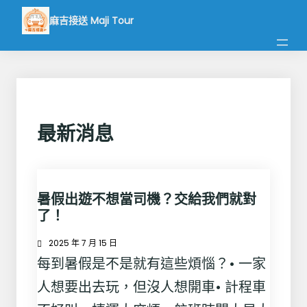
跳
麻吉接送 Maji Tour
至
主
要
內
容
最新消息
暑假出遊不想當司機？交給我們就對
了！
2025 年 7 月 15 日
每到暑假是不是就有這些煩惱？• 一家
人想要出去玩，但沒人想開車• 計程車