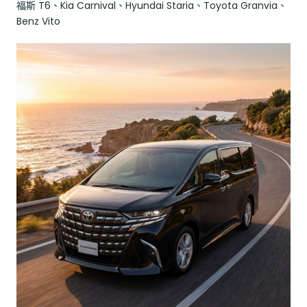
福斯 T6、Kia Carnival、Hyundai Staria、Toyota Granvia、
Benz Vito