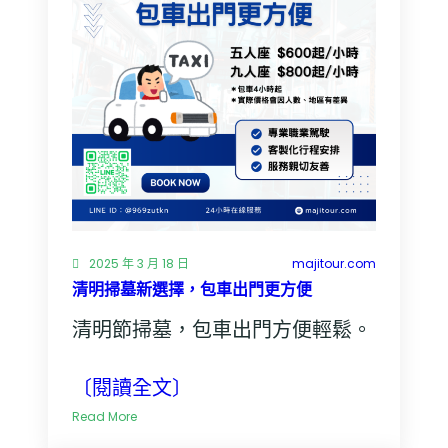
不
想
當
司
機？
交
給
我
們
就
對
2025 年 3 月 18 日
majitour.com
了！
清明掃墓新選擇，包車出門更方便
清明節掃墓，包車出門方便輕鬆。
〔閱讀全文〕
:
Read More
清