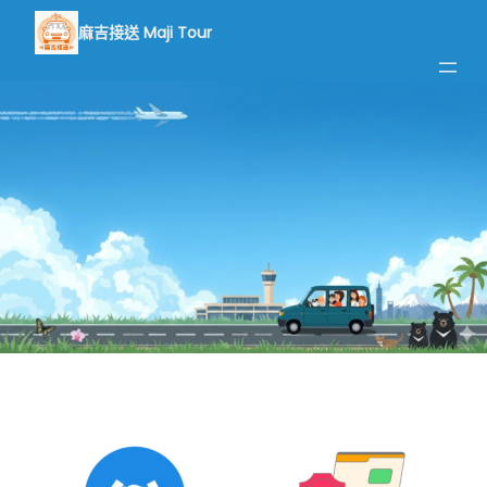
跳
麻吉接送 Maji Tour
至
主
要
內
容