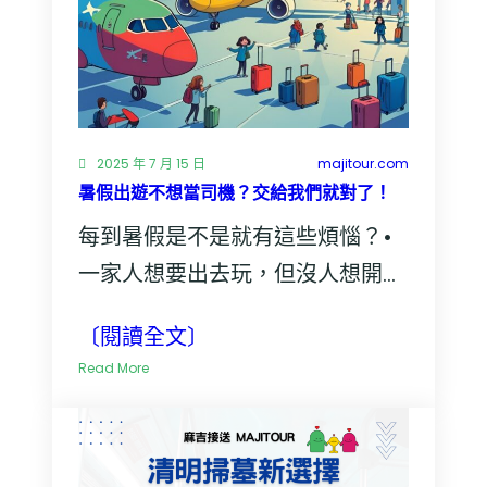
2025 年 7 月 15 日
majitour.com
暑假出遊不想當司機？交給我們就對了！
每到暑假是不是就有這些煩惱？•
一家人想要出去玩，但沒人想開
車…
〔閱讀全文〕
:
Read More
暑
假
出
遊