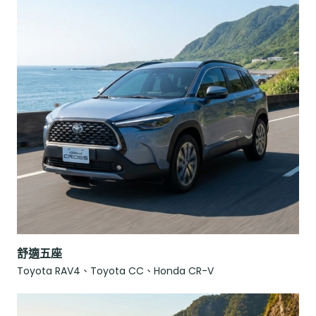
舒適五座
Toyota RAV4、Toyota CC、Honda CR-V