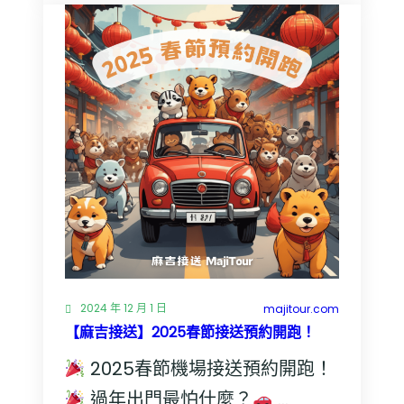
明
掃
墓
新
選
擇，
包
車
出
門
更
方
便
2024 年 12 月 1 日
majitour.com
【麻吉接送】2025春節接送預約開跑！
2025春節機場接送預約開跑！
過年出門最怕什麼？
…